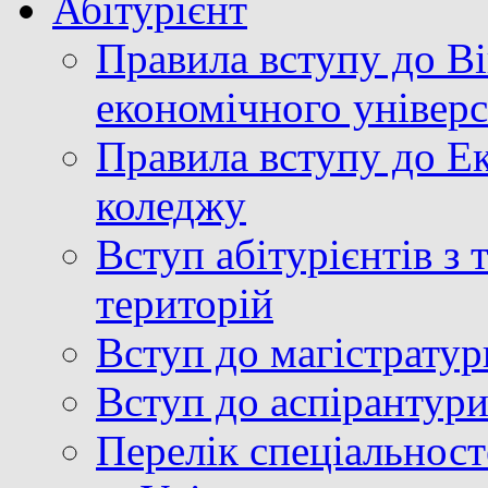
Абітурієнт
Правила вступу до В
економічного універ
Правила вступу до Е
коледжу
Вступ абітурієнтів з
територій
Вступ до магістратур
Вступ до аспірантур
Перелік спеціальност