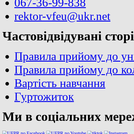
067-36-99-838
rektor-vfeu@ukr.net
Частовідвідувані стор
Правила прийому до ун
Правила прийому до ко
Вартість навчання
Гуртожиток
Ми в соціальних мер