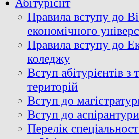
Абітурієнт
Правила вступу до В
економічного універ
Правила вступу до Е
коледжу
Вступ абітурієнтів з
територій
Вступ до магістратур
Вступ до аспірантур
Перелік спеціальност