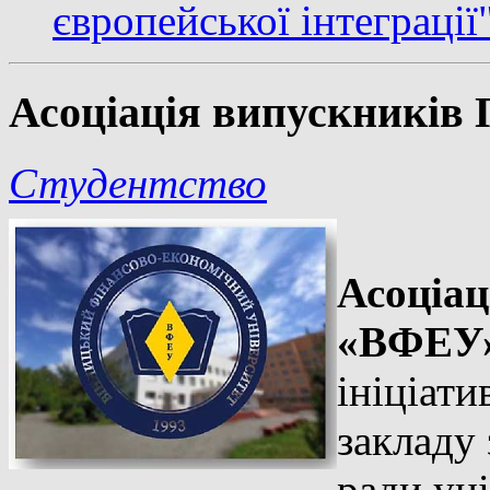
європейської інтеграції
Асоціація випускник
Студентство
Асоціац
«ВФЕУ
ініціати
закладу
ради уні