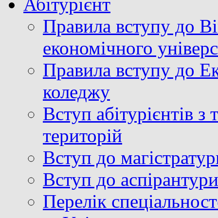
Абітурієнт
Правила вступу до В
економічного універ
Правила вступу до Е
коледжу
Вступ абітурієнтів з
територій
Вступ до магістратур
Вступ до аспірантур
Перелік спеціальност