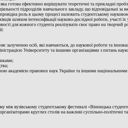
яка готова ефективно вирішувати теоретичні та прикладні пробл
діяльності підрозділів навчального закладу, що відповідальні з
 провідна роль в цьому процесі належить студентському науково
вців шляхом інтенсифікації науково-дослідної роботи, участі ї
вості для кожного студента реалізувати своє право на творчий ро
ї:
ияє залученню осіб, які навчаються, до наукової роботи та інновац
дміністрацією Університету та іншими організаціями з питань наук
никами;
тва;
ьною академією правових наук України та іншими національними
 між вузівському студентському фестивалі «Вінницька студентсь
рганізаторами круглих столів на важливі суспільно-політичні та