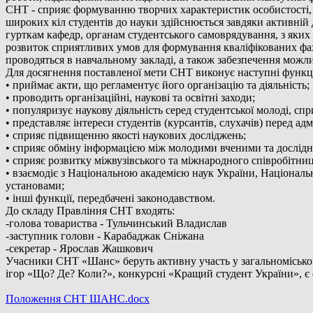
СНТ - сприяє формуванню творчих характеристик особистості, 
широких кіл студентів до науки здійснюється завдяки активній 
гурткам кафедр, органам студентського самоврядування, з яких
розвиток сприятливих умов для формування кваліфікованих фахі
проводяться в навчальному закладі, а також забезпечення можли
Для досягнення поставленої мети СНТ виконує наступні функці
• приймає акти, що регламентує його організацію та діяльність;
• проводить організаційні, наукові та освітні заходи;
• популяризує наукову діяльність серед студентської молоді, спр
• представляє інтереси студентів (курсантів, слухачів) перед а
• сприяє підвищенню якості наукових досліджень;
• сприяє обміну інформацією між молодими вченими та дослід
• сприяє розвитку міжвузівського та міжнародного співробітниц
• взаємодіє з Національною академією наук України, Націонал
установами;
• інші функції, передбачені законодавством.
До складу Правління СНТ входять:
-голова товариства - Тульчинський Владислав
-заступник голови - Карабаджак Сніжана
-секретар - Ярослав Жашкович
Учасники СНТ «Шанс» беруть активну участь у загальноміському
ігор «Що? Де? Коли?», конкурсні «Кращий студент України», є о
Положення СНТ ШАНС.docx