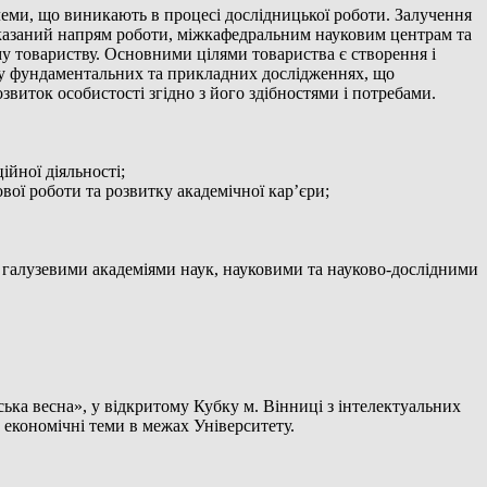
еми, що виникають в процесі дослідницької роботи. Залучення
а вказаний напрям роботи, міжкафедральним науковим центрам та
му товариству. Основними цілями товариства є створення і
х у фундаментальних та прикладних дослідженнях, що
звиток особистості згідно з його здібностями і потребами.
ійної діяльності;
ової роботи та розвитку академічної кар’єри;
 галузевими академіями наук, науковими та науково-дослідними
ка весна», у відкритому Кубку м. Вінниці з інтелектуальних
 економічні теми в межах Університету.