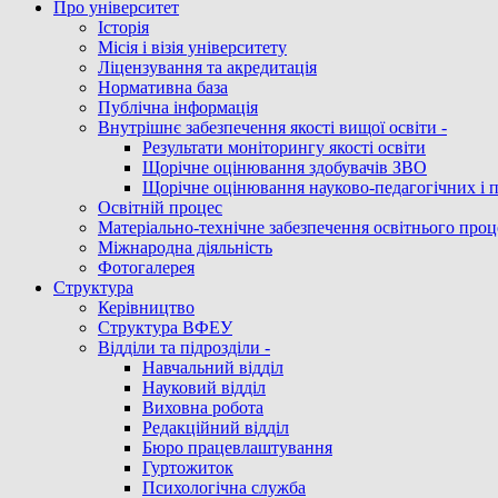
Про університет
Історія
Місія і візія університету
Ліцензування та акредитація
Нормативна база
Публічна інформація
Внутрішнє забезпечення якості вищої освіти -
Результати моніторингу якості освіти
Щорічне оцінювання здобувачів ЗВО
Щорічне оцінювання науково-педагогічних і 
Освітній процес
Матеріально-технічне забезпечення освітнього проц
Міжнародна діяльність
Фотогалерея
Структура
Керівництво
Структура ВФЕУ
Відділи та підрозділи -
Навчальний відділ
Науковий відділ
Виховна робота
Редакційний відділ
Бюро працевлаштування
Гуртожиток
Психологічна служба