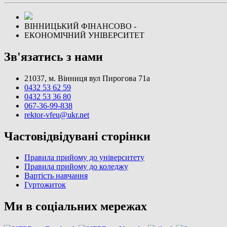
ВІННИЦЬКИЙ ФІНАНСОВО -
ЕКОНОМІЧНИЙ УНІВЕРСИТЕТ
Зв'язатись з нами
21037, м. Вінниця вул Пирогова 71а
0432 53 62 59
0432 53 36 80
067-36-99-838
rektor-vfeu@ukr.net
Частовідвідувані сторінки
Правила прийому до університету
Правила прийому до коледжу
Вартість навчання
Гуртожиток
Ми в соціальних мережах