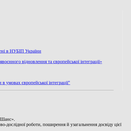
рені в НУБІП України
воєнного відновлення та європейської інтеграції»
 в умовах європейської інтеграції"
«Шанс».
во-дослідної роботи, поширення й узагальнення досвіду цієї