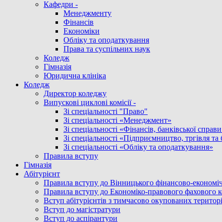
Кафедри -
Менеджменту
Фінансів
Економіки
Обліку та оподаткування
Права та суспільних наук
Коледж
Гімназія
Юридична клініка
Коледж
Директор коледжу
Випускові циклові комісії -
Зі спеціальності "Право"
Зі спеціальності «Менеджмент»
Зі спеціальності «Фінансів, банківської справ
Зі спеціальності «Підприємництво, тргівля та 
Зі спеціальності «Обліку та оподаткування»
Правила вступу
Гімназія
Абітурієнт
Правила вступу до Вінницького фінансово-економіч
Правила вступу до Економіко-правового фахового 
Вступ абітурієнтів з тимчасово окупованих територ
Вступ до магістратури
Вступ до аспірантури