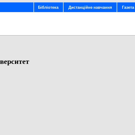
Бібліотека
Дистанційне навчання
Газета 
верситет