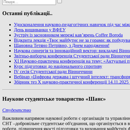
Останні публікації..
Удосконалення науково-педагогічних навичок під час між
День вишиванки у ВФЕУ
Зустріч із засновником мережі кав’ярень Coffee Boroda
Відкрита лекція «Твоє майбутнє не за горами: як побудув
Шановна Тетяно Петрівно, з Днем народження!
Наукова синергія та інноваційний вектор: викладачі Він
Звітньо-виборча конференція Студентської ради Вінничч
XI Науково-практична конференція на тему: «Актуальні п
Курс підготовки до національного спротиву
IV сесія Студентської ради Вінниччини
Вебінар «Цифрова держава і штучний інтелект: трансфор
Збірник тез X науково-практичної конференції 14.11.2025
Наукове студентське товариство «Шанс»
Студентство
Важливим напрямом наукової роботи є організація та управлін
СНТ –добровільне студентське об'єднання, що організується в в
роботи, підвищення якості підготовки та виховання майбутніх ф