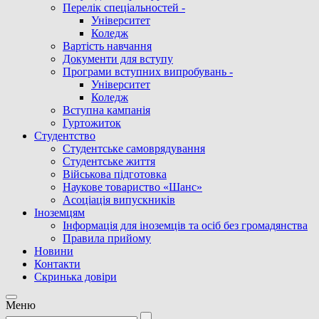
Перелік спеціальностей -
Університет
Коледж
Вартість навчання
Документи для вступу
Програми вступних випробувань -
Університет
Коледж
Вступна кампанія
Гуртожиток
Студентство
Cтудентське самоврядування
Студентське життя
Військова підготовка
Наукове товариство «Шанс»
Асоціація випускників
Іноземцям
Інформація для іноземців та осіб без громадянства
Правила прийому
Новини
Контакти
Скринька довіри
Meню