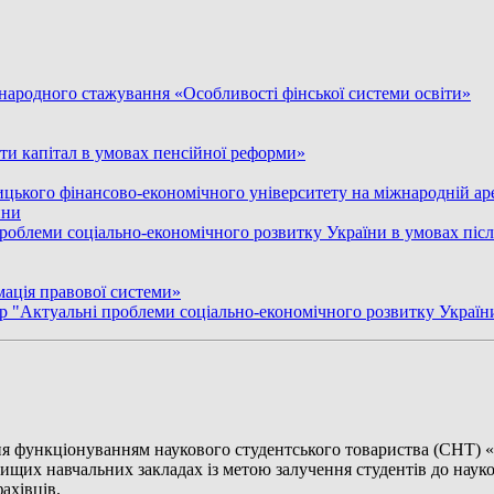
народного стажування «Особливості фінської системи освіти»
ати капітал в умовах пенсійної реформи»
ницького фінансово-економічного університету на міжнародній а
ини
роблеми соціально-економічного розвитку України в умовах після
мація правової системи»
 р "Актуальні проблеми соціально-економічного розвитку України
ня функціонуванням наукового студентського товариства (СНТ) 
ищих навчальних закладах із метою залучення студентів до науко
ахівців.