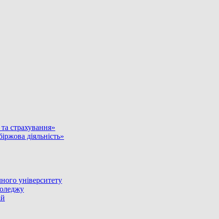
и та страхування»
біржова діяльність»
ного університету
коледжу
ій