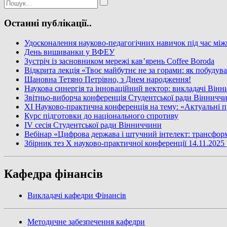
Останні публікації..
Удосконалення науково-педагогічних навичок під час між
День вишиванки у ВФЕУ
Зустріч із засновником мережі кав’ярень Coffee Boroda
Відкрита лекція «Твоє майбутнє не за горами: як побудув
Шановна Тетяно Петрівно, з Днем народження!
Наукова синергія та інноваційний вектор: викладачі Він
Звітньо-виборча конференція Студентської ради Вінничч
XI Науково-практична конференція на тему: «Актуальні п
Курс підготовки до національного спротиву
IV сесія Студентської ради Вінниччини
Вебінар «Цифрова держава і штучний інтелект: трансфор
Збірник тез X науково-практичної конференції 14.11.2025
Кафедра фінансів
Викладачі кафедри Фінансів
Методичне забезпечення кафедри