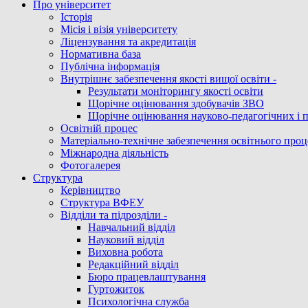
Про університет
Історія
Місія і візія університету
Ліцензування та акредитація
Нормативна база
Публічна інформація
Внутрішнє забезпечення якості вищої освіти -
Результати моніторингу якості освіти
Щорічне оцінювання здобувачів ЗВО
Щорічне оцінювання науково-педагогічних і 
Освітній процес
Матеріально-технічне забезпечення освітнього проц
Міжнародна діяльність
Фотогалерея
Структура
Керівництво
Структура ВФЕУ
Відділи та підрозділи -
Навчальний відділ
Науковий відділ
Виховна робота
Редакційний відділ
Бюро працевлаштування
Гуртожиток
Психологічна служба