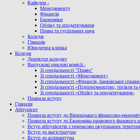
Кафедри -
Менеджменту
Фінансів
Економіки
Обліку та оподаткування
Права та суспільних наук
Коледж
Гімназія
Юридична клініка
Коледж
Директор коледжу
Випускові циклові комісії -
Зі спеціальності "Право"
Зі спеціальності «Менеджмент»
Зі спеціальності «Фінансів, банківської справ
Зі спеціальності «Підприємництво, тргівля та 
Зі спеціальності «Обліку та оподаткування»
Правила вступу
Гімназія
Абітурієнт
Правила вступу до Вінницького фінансово-економіч
Правила вступу до Економіко-правового фахового 
Вступ абітурієнтів з тимчасово окупованих територ
Вступ до магістратури
Вступ до аспірантури