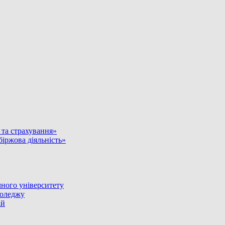
и та страхування»
біржова діяльність»
ного університету
коледжу
ій