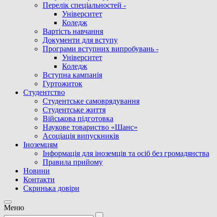
Перелік спеціальностей -
Університет
Коледж
Вартість навчання
Документи для вступу
Програми вступних випробувань -
Університет
Коледж
Вступна кампанія
Гуртожиток
Студентство
Cтудентське самоврядування
Студентське життя
Військова підготовка
Наукове товариство «Шанс»
Асоціація випускників
Іноземцям
Інформація для іноземців та осіб без громадянства
Правила прийому
Новини
Контакти
Скринька довіри
Meню