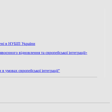
рені в НУБІП України
воєнного відновлення та європейської інтеграції»
 в умовах європейської інтеграції"