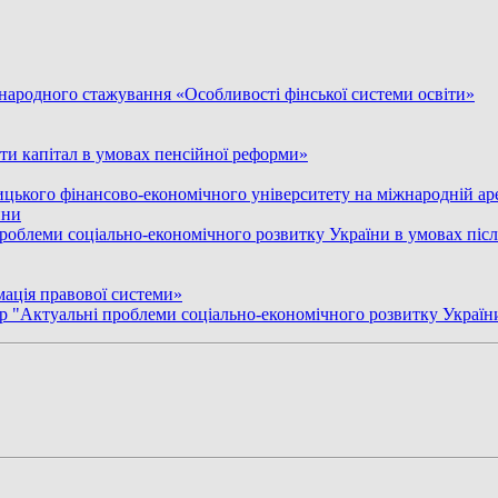
народного стажування «Особливості фінської системи освіти»
ати капітал в умовах пенсійної реформи»
ницького фінансово-економічного університету на міжнародній а
ини
роблеми соціально-економічного розвитку України в умовах після
мація правової системи»
 р "Актуальні проблеми соціально-економічного розвитку України