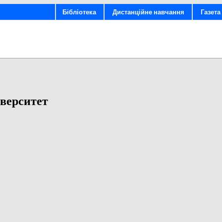
Бібліотека
Дистанційне навчання
Газета 
верситет