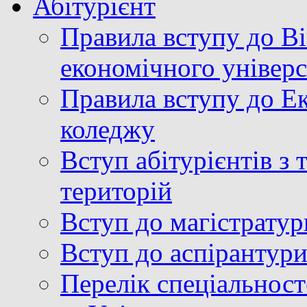
Абітурієнт
Правила вступу до В
економічного універ
Правила вступу до Е
коледжу
Вступ абітурієнтів з
територій
Вступ до магістратур
Вступ до аспірантур
Перелік спеціальност